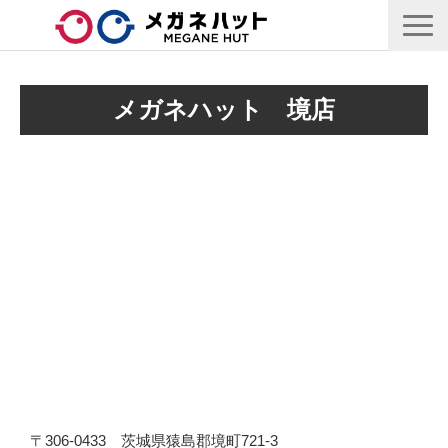
店舗情報
メガネハット　境店
商品情報
採用情報
企業情報
安心保証
🛒オンラインショップ
〒306-0433 茨城県猿島郡境町721-3