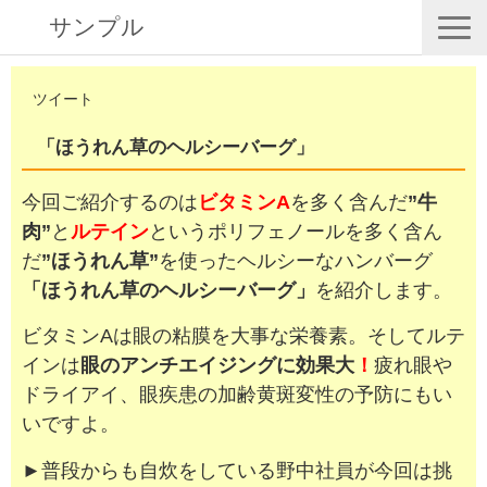
サンプル
店舗情報
ツイート
商品情報
「ほうれん草のヘルシーバーグ」
採用情報
今回ご紹介するのは
ビタミンA
を多く含んだ
”牛
企業情報
肉”
と
ルテイン
というポリフェノールを多く含ん
安心保証
だ
”ほうれん草”
を使ったヘルシーなハンバーグ
「ほうれん草のヘルシーバーグ」
を紹介します。
🛒オンラインショップ
ビタミンAは眼の粘膜を大事な栄養素。そしてルテ
インは
眼のアンチエイジングに効果大
！
疲れ眼や
ドライアイ、眼疾患の加齢黄斑変性の予防にもい
いですよ。
►普段からも自炊をしている野中社員が今回は挑