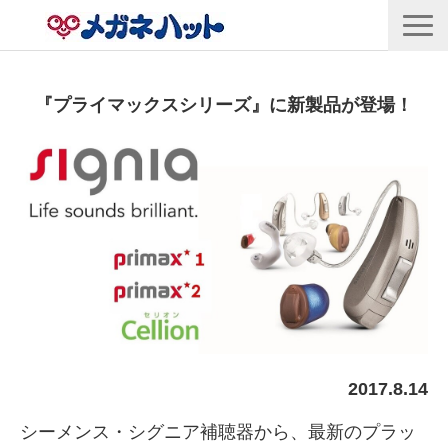
店舗情報
『プライマックスシリーズ』に新製品が登場！
商品情報
採用情報
企業情報
安心保証
🛒オンラインショップ
2017.8.14
シーメンス・シグニア補聴器から、最新のプラッ