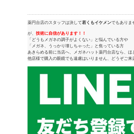
薬円台店のスタッフは決して
若くもイケメン
でもありま
が、
技術に自信があります！！
「どうもメガネの調子がよくない」と悩んでいる方や
「メガネ、うっかり壊しちゃった」と焦っている方
あきらめる前に当店へ、メガネハット薬円台店なら、ほ
他店様で購入の眼鏡でも遠慮はいりません、どうぞご来