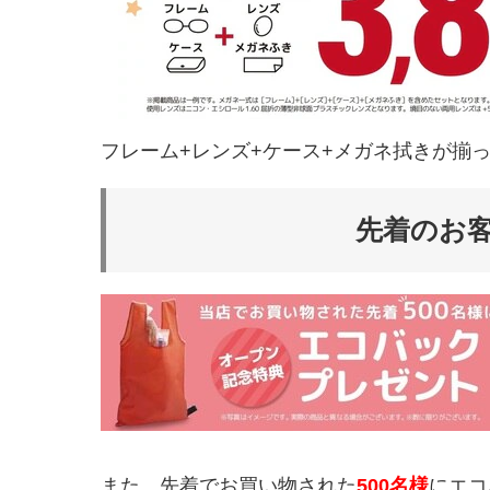
フレーム+レンズ+ケース+メガネ拭きが揃っ
先着のお
また、先着でお買い物された
500名様
にエコ