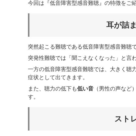
今回は『低音障害型感音難聴』の特徴をご
耳が詰
突然起こる難聴である低音障害型感音難聴
突発性難聴では「聞こえなくなった」と言
一方の低音障害型感音難聴では、大きく聴
症状として出てきます。
また、聴力の低下も
低い音
（男性の声など
す。
スト