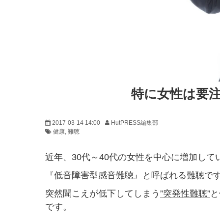
特に女性は要
2017-03-14 14:00
HutPRESS編集部
健康
難聴
近年、30代～40代の女性を中心に増加し
『低音障害型感音難聴』と呼ばれる難聴で
突然聞こえが低下してしまう
”突発性難聴”
と
です。