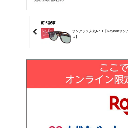
前の記事
サングラス人気No.1【Raybanサン
ス】