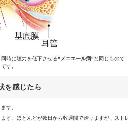
り同時に聴力を低下させる
”メニエール病”
と同じもので
うです。
状を感じたら
ります。
ります。ほとんどが数日から数週間で治りますが、スト