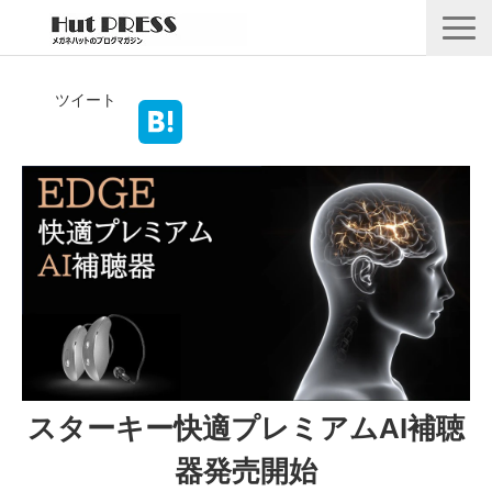
店舗情報
ツイート
商品情報
採用情報
企業情報
安心保証
🛒オンラインショップ
スターキー快適プレミアムAI補聴
器発売開始