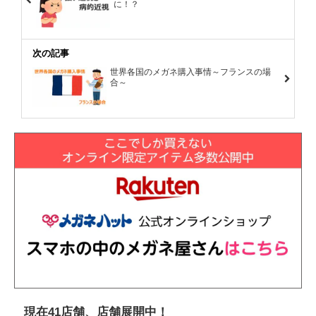
に！？
次の記事
世界各国のメガネ購入事情～フランスの場
合～
現在41店舗、店舗展開中！