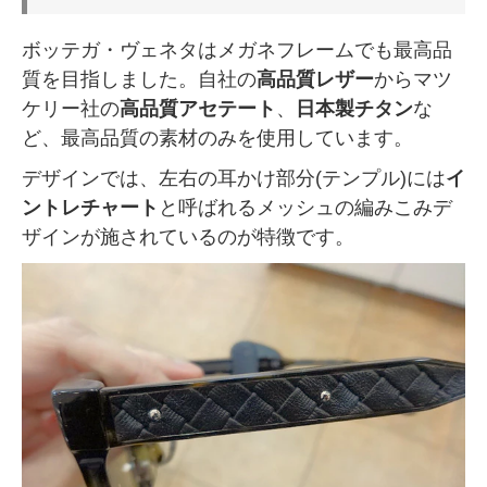
ボッテガ・ヴェネタはメガネフレームでも最高品
質を目指しました。自社の
高品質レザー
からマツ
ケリー社の
高品質アセテート
、
日本製チタン
な
ど、最高品質の素材のみを使用しています。
デザインでは、左右の耳かけ部分(テンプル)には
イ
ントレチャート
と呼ばれるメッシュの編みこみデ
ザインが施されているのが特徴です。