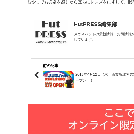
◎少しでも異常を感じたら直ちにレンズをはずして、眼
HutPRESS編集部
メガネハットの最新情報・お得情報
しています。
前の記事
2018年4月12日（木）西友新北習
ープン！！