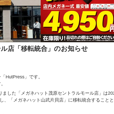
ール店「移転統合」のお知らせ
utPress」です。
す。
おりました「メガネハット茂原セントラルモール店」は202
了し、「メガネハット山武片貝店」に移転統合することと