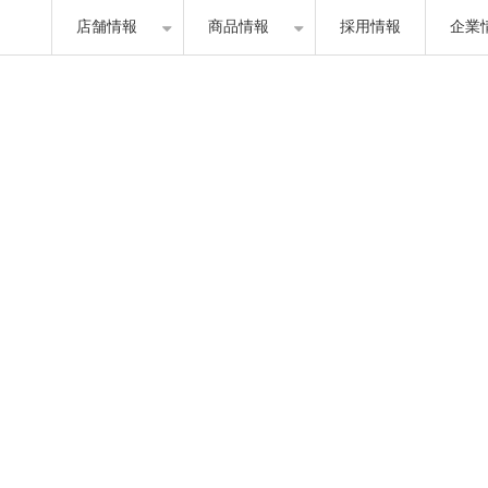
店舗情報
商品情報
採用情報
企業