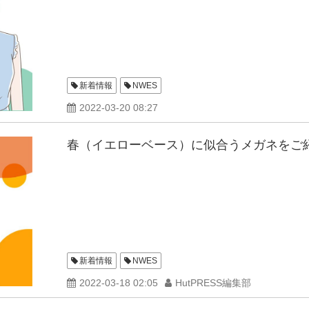
新着情報
NWES
2022-03-20 08:27
春（イエローベース）に似合うメガネをご
新着情報
NWES
2022-03-18 02:05
HutPRESS編集部