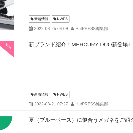
新着情報
NWES
2022-03-25 04:09
HutPRESS編集部
新ブランド紹介！MERCURY DUO新登場♪
新着情報
NWES
2022-03-21 07:27
HutPRESS編集部
夏（ブルーベース）に似合うメガネをご紹