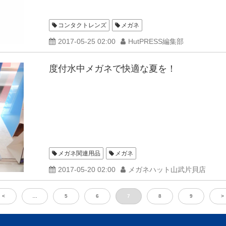
コンタクトレンズ
メガネ
2017-05-25 02:00
HutPRESS編集部
度付水中メガネで快適な夏を！
メガネ関連用品
メガネ
2017-05-20 02:00
メガネハット山武片貝店
<
…
5
6
7
8
9
>